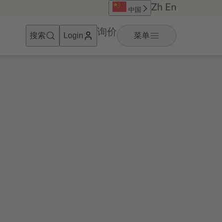
Zh
En
中国
询价
搜索
菜单
Login