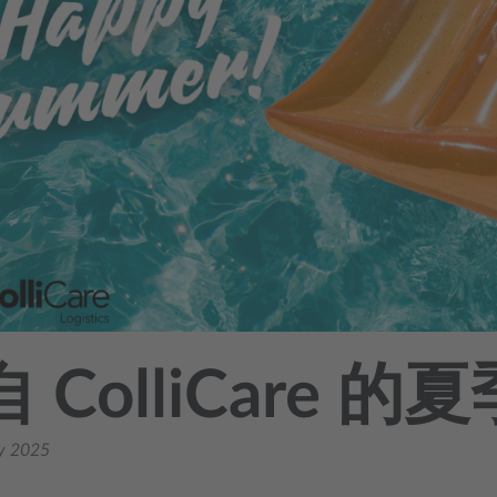
 ColliCare 
ly 2025