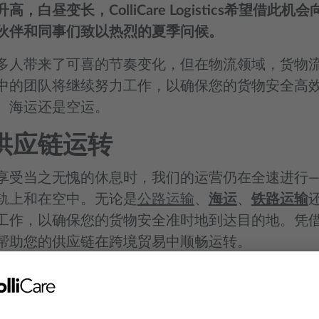
高，白昼变长，ColliCare Logistics希望借此
伙伴和同事们致以热烈的夏季问候。
多人带来了可喜的节奏变化，但在物流领域，货物
中的团队将继续努力工作，以确保您的货物安全高效
、海运还是空运。
供应链运转
享受当之无愧的休息时，我们的运营仍在全速进行—
轨上和在空中。无论是
公路运输
、
海运
、
铁路运输
工作，以确保您的货物安全准时地到达目的地。凭
帮助您的供应链在跨境贸易中顺畅运转。
直以来的信任与合作。我们期待在整个夏季及以后