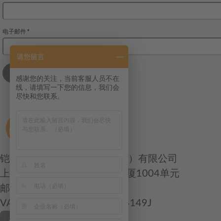
请您留言
感谢您的关注，当前客服人员不在
线，请填写一下您的信息，我们会
尽快和您联系。
铠瑞凯尔国际货运代理（上海）有限公司
上海浙江中路400号春申江大厦1004单元
邮编：200001
VAT/Org.: 91310000583484149J