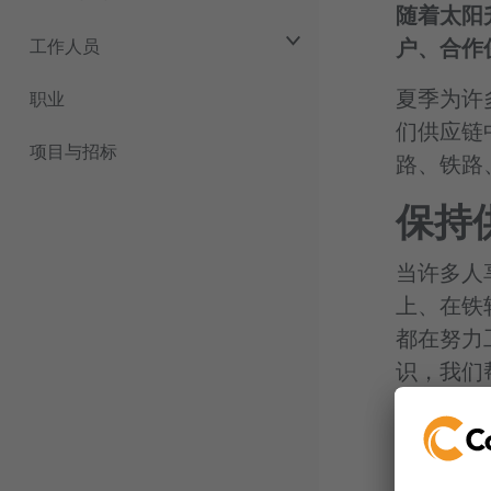
随着太阳升
户、合作
工作人员
夏季为许
职业
们供应链
项目与招标
路、铁路
保持
当许多人
上、在铁
都在努力
识，我们
感谢您一
持。