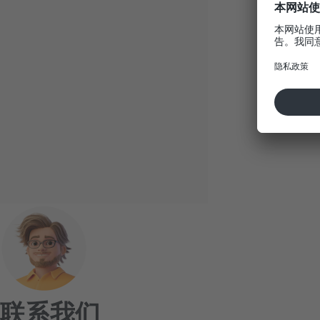
祝您度过
ColliCa
联系我们