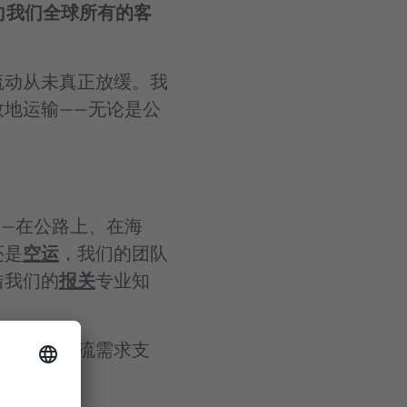
机会向我们全球所有的客
流动从未真正放缓。我
地运输——无论是公
—在公路上、在海
还是
空运
，我们的团队
借我们的
报关
专业知
为您提供物流需求支