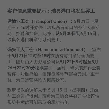
客户信息重要提示：瑞典港口将发生罢工
运输业工会（Transport Union）：
5月21日（星
期三）16时开始停止瑞典所有港口的外部人事活
动、招聘和加班。此外，
从5月30日到6月15日
，
瑞典各港口将举行系列罢工。
码头工人工会（Hamnarbetarförbundet）
：宣布
于
5月21日12时至18时
在所有港口举行全面罢
工，随后由人力派遣公司从
5月22日9时起至5月
26日22时30分
继续罢工。届时，码头装卸作业将
暂停，船舶靠泊、装卸货等环节都会受到严重干
扰，港口运营将陷入瘫痪状态。
政府指派的调解人于 5 月 15 日（星期四）开始
与工会进行谈判。瑞典港口协会将召开会议评估
形势并考虑可能采取的应对措施。