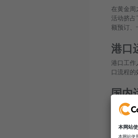
在黄金周
活动挤占
额预订、
港口
港口工作
口流程的
国内
节日前通
输，提前
方面，人
运能力。