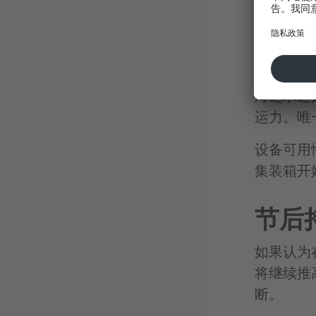
品流通的
中国
海运承运
运力。唯
设备可用
集装箱开
节后
如果认为
将继续推
断。