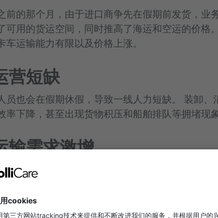
之前的那个月，由于进口商争先在假期前发货，业
了可用的货运空间，同时推高了海运和空运的价格
卡车运输能力有限以及价格上涨。
运营短缺
人员也会在假期休假，导致一线人力短缺。
装卸、
效率下降，甚至出现货物积压和船舶排队等拥堵现
运输需求激增
常是国内消费者囤货和人口流动的旺季。制造商和
为即将到来的假期做准备，以应对假期停工，从而
们返乡或旅行导致公路、铁路和航空等民用交通运
最终，运输市场面临“供应短缺”，运费上涨，时效