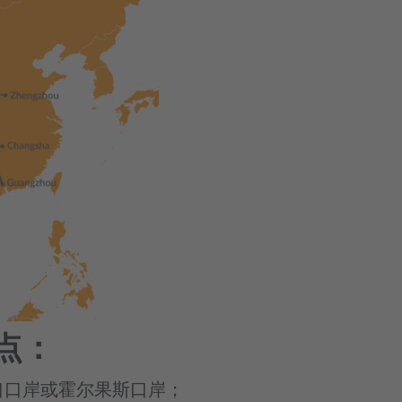
点：
口口岸或霍尔果斯口岸；