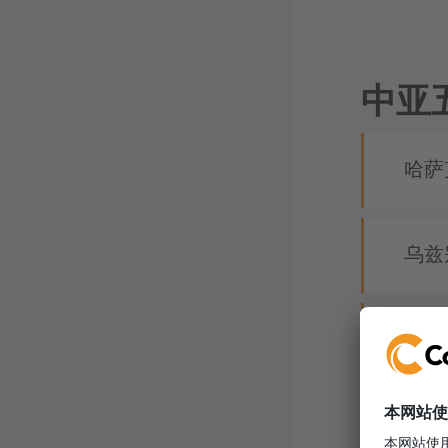
中亚
哈萨
乌兹
土库
吉尔