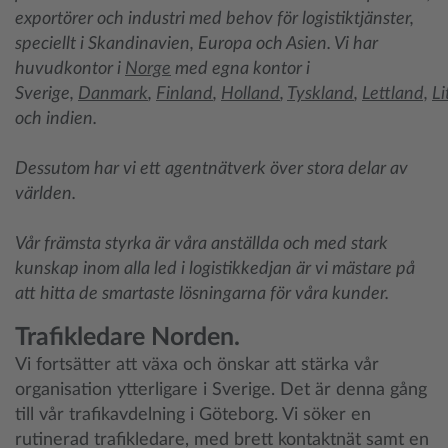
exportörer och industri med behov för logistiktjänster,
speciellt i Skandinavien, Europa och Asien. Vi har
huvudkontor i
Norge
med egna kontor i
Sverige,
Danmark
,
Finland
,
Holland
,
Tyskland
,
Lettland,
L
och indien.
Dessutom har vi ett agentnätverk över stora delar av
världen.
Vår främsta styrka är våra anställda och med stark
kunskap inom alla led i logistikkedjan är vi mästare på
att hitta de smartaste lösningarna för våra kunder.
Trafikledare Norden.
Vi fortsätter att växa och önskar att stärka vår
organisation ytterligare i Sverige. Det är denna gång
till vår trafikavdelning i Göteborg. Vi söker en
rutinerad trafikledare, med brett kontaktnät samt en